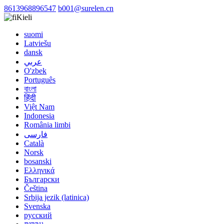
8613968896547
b001@surelen.cn
Kieli
suomi
Latviešu
dansk
عربي
O'zbek
Português
বাংলা
हिंदी
Việt Nam
Indonesia
România limbi
فارسی
Català
Norsk
bosanski
Ελληνικά
Български
Čeština
Srbija jezik (latinica)
Svenska
русский