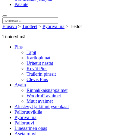
Palaute
Etusivu
>
Tuotteet
>
Pyörivä ura
>
Tiedot
Tuoteryhmä
Pins
Tapit
Kartiopinnat
Uritetut nastat
Kevät Pins
Trailerin pinssit
Clevis Pins
Avain
Rinnakkaisnäppäimet
Woodruff avaimet
Muut avaimet
Aluslevyt ja kiinnitysrenkaat
Palloruuvikiila
Pyörivä ura
Palloruuvi
Lineaarinen opas
Aseta ruuvi