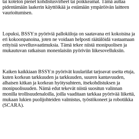
tai kotelon pienet kohdistusvirheet tai poikkeamat. Tämä auttaa
pidentämään laakerin käyttöikää ja estämään ympäröivän laitteen
vaurioitumisen.
Lopuksi, BSSY:n pyöriviä pallokiiloja on saatavana eri kokoisina ja
eri kokoonpanoina, joten ne voidaan helposti räätälöidä vastaamaan
erityisiä sovellusvaatimuksia. Tämä tekee niistä monipuolisen ja
mukautuvan ratkaisun monenlaisiin pyöriviin liikesovelluksiin.
Kaiken kaikkiaan BSSY:n pyörivät kuulariilat tarjoavat useita etuja,
kuten korkean tarkkuuden ja tarkkuuden, suuren kantavuuden,
alhaisen kitkan ja korkean hyötysuhteen, itsekohdistuksen ja
monipuolisuuden. Nämä edut tekevät niistä suositun valinnan
monilla teollisuudenaloilla, joilla vaaditaan tarkkaa pyörivää liikettä,
mukaan lukien puolijohteiden valmistus, työstökoneet ja robotiikka
(SCARA).