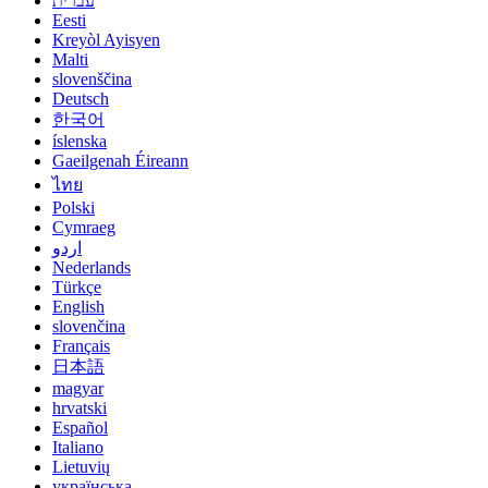
עברית
Eesti
Kreyòl Ayisyen
Malti
slovenščina
Deutsch
한국어
íslenska
Gaeilgenah Éireann
ไทย
Polski
Cymraeg
اردو
Nederlands
Türkçe
English
slovenčina
Français
日本語
magyar
hrvatski
Español
Italiano
Lietuvių
українська