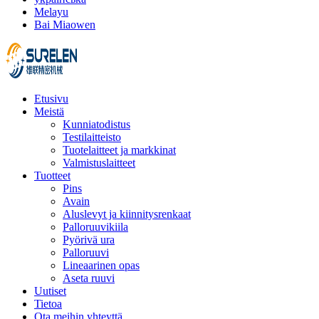
Melayu
Bai Miaowen
Etusivu
Meistä
Kunniatodistus
Testilaitteisto
Tuotelaitteet ja markkinat
Valmistuslaitteet
Tuotteet
Pins
Avain
Aluslevyt ja kiinnitysrenkaat
Palloruuvikiila
Pyörivä ura
Palloruuvi
Lineaarinen opas
Aseta ruuvi
Uutiset
Tietoa
Ota meihin yhteyttä