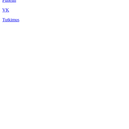
Puhelin
VK
Tutkimus