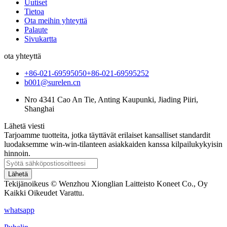
Uutiset
Tietoa
Ota meihin yhteyttä
Palaute
Sivukartta
ota yhteyttä
+86-021-69595050
+86-021-69595252
b001@surelen.cn
Nro 4341 Cao An Tie, Anting Kaupunki, Jiading Piiri,
Shanghai
Lähetä viesti
Tarjoamme tuotteita, jotka täyttävät erilaiset kansalliset standardit
luodaksemme win-win-tilanteen asiakkaiden kanssa kilpailukykyisin
hinnoin.
Lähetä
Tekijänoikeus © Wenzhou Xionglian Laitteisto Koneet Co., Oy
Kaikki Oikeudet Varattu.
whatsapp