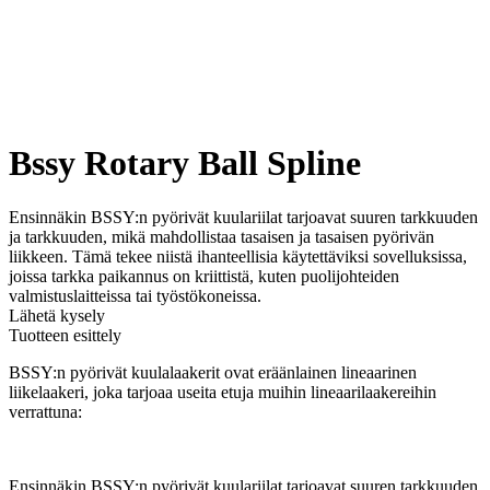
Bssy Rotary Ball Spline
Ensinnäkin BSSY:n pyörivät kuulariilat tarjoavat suuren tarkkuuden
ja tarkkuuden, mikä mahdollistaa tasaisen ja tasaisen pyörivän
liikkeen. Tämä tekee niistä ihanteellisia käytettäviksi sovelluksissa,
joissa tarkka paikannus on kriittistä, kuten puolijohteiden
valmistuslaitteissa tai työstökoneissa.
Lähetä kysely
Tuotteen esittely
BSSY:n pyörivät kuulalaakerit ovat eräänlainen lineaarinen
liikelaakeri, joka tarjoaa useita etuja muihin lineaarilaakereihin
verrattuna:
Ensinnäkin BSSY:n pyörivät kuulariilat tarjoavat suuren tarkkuuden