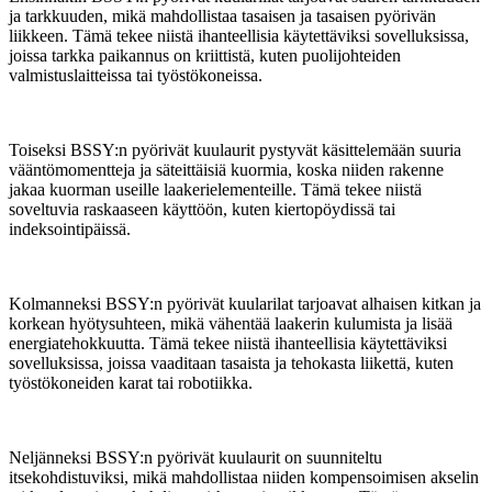
ja tarkkuuden, mikä mahdollistaa tasaisen ja tasaisen pyörivän
liikkeen. Tämä tekee niistä ihanteellisia käytettäviksi sovelluksissa,
joissa tarkka paikannus on kriittistä, kuten puolijohteiden
valmistuslaitteissa tai työstökoneissa.
Toiseksi BSSY:n pyörivät kuulaurit pystyvät käsittelemään suuria
vääntömomentteja ja säteittäisiä kuormia, koska niiden rakenne
jakaa kuorman useille laakerielementeille. Tämä tekee niistä
soveltuvia raskaaseen käyttöön, kuten kiertopöydissä tai
indeksointipäissä.
Kolmanneksi BSSY:n pyörivät kuularilat tarjoavat alhaisen kitkan ja
korkean hyötysuhteen, mikä vähentää laakerin kulumista ja lisää
energiatehokkuutta. Tämä tekee niistä ihanteellisia käytettäviksi
sovelluksissa, joissa vaaditaan tasaista ja tehokasta liikettä, kuten
työstökoneiden karat tai robotiikka.
Neljänneksi BSSY:n pyörivät kuulaurit on suunniteltu
itsekohdistuviksi, mikä mahdollistaa niiden kompensoimisen akselin